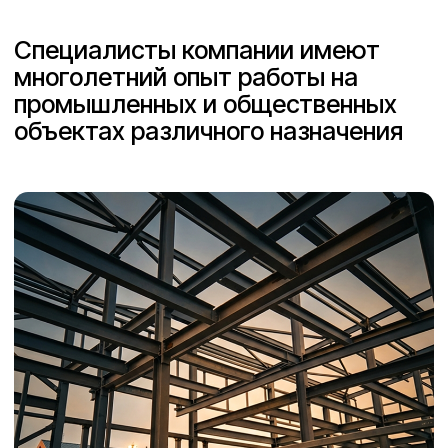
За годы работы были смонтированы тысячи тонн
металлоконструкций, технологического
оборудования, сотни километров
трубопроводов, десятки мостовых кранов, в том
числе на особо опасных и технически сложных,
уникальных объектах.
Аккумулируя опыт каждого сотрудника, наша
компания готова бросить вызов самым
амбициозным новым проектам.