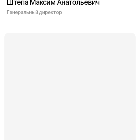
Голдобов Артём Александрович
Начальник строительно-монтажного участка
Осипов Владимир Александрович