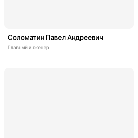
Начальник производственно-технического отдела
заполните форму
Рассчитаем стоимость и сроки
работ, оптимизируем технологию
выполнения работ, сократим
расходы и сроки
Оставьте заявку, рассмотрим ваш
проект и назовем: