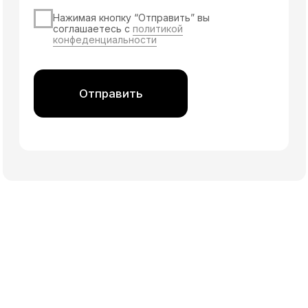
Свяжитесь с нами удобным способом
+7 (921) 710-15-50
+7 (4012) 52-55-50
info@ck39.ru
WhatsApp
Telegram
Max
Услуги
Монтаж
металлоконструкций
Монтаж оборудования
Монтаж технологических
трубопроводов