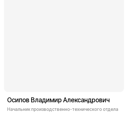
Работаем качественно
и быстро
Выполняем монтаж в полном соответствии с
действующими нормативно-правовыми актами.
Подтверждаем качество документами на
каждом этапе:
Допуск СРО и аттестации
технологий и оборудования,
подтверждение квалификации
персонала