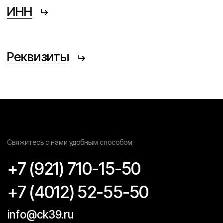
WhatsApp
Telegram
Max
Услуги
Монтаж
металлоконструкций
Монтаж оборудования
Монтаж технологических
трубопроводов
Инфо
О компании
Проекты
Исходная разрешительная
документация
Контакты
Политика конфеденциальности
Согласие на обработку персональных данных