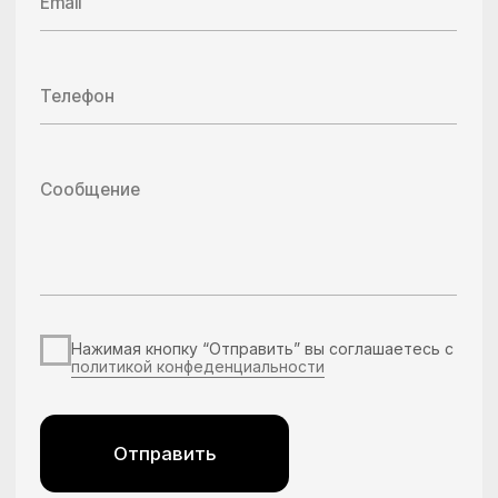
Свяжитесь с нами удобным способом
+7 (921) 710-15-50
+7 (4012) 52-55-50
info@ck39.ru
WhatsApp
Telegram
Max
Услуги
Монтаж
металлоконструкций
Монтаж оборудования